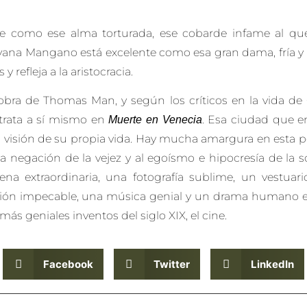
 como ese alma torturada, ese cobarde infame al que
lvana Mangano está excelente como esa gran dama, fría y 
refleja a la aristocracia.
 obra de Thomas Man, y según los críticos en la vida d
etrata a sí mismo en
. Esa ciudad que e
Muerte en Venecia
isión de su propia vida. Hay mucha amargura en esta pelí
la negación de la vejez y al egoísmo e hipocresía de la 
a extraordinaria, una fotografía sublime, un vestuari
ión impecable, una música genial y un drama humano ete
más geniales inventos del siglo XIX, el cine.
Facebook
Twitter
LinkedIn