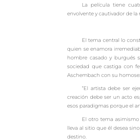
La película tiene cua
envolvente y cautivador de la
El tema central lo const
quien se enamora irremediab
hombre casado y burgués s
sociedad que castiga con f
Aschembach con su homosexua
“El artista debe ser e
creación debe ser un acto esp
esos paradigmas porque el arte
El otro tema asimismo 
lleva al sitio que él desea s
destino.