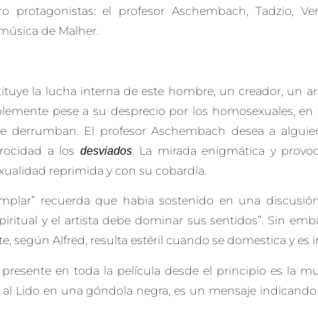
tro protagonistas: el profesor Aschembach, Tadzio, Ve
 música de Malher.
ituye la lucha interna de este hombre, un creador, un art
lemente pese a su desprecio por los homosexuales, en
e derrumban. El profesor Aschembach desea a algui
erocidad a los
. La mirada enigmática y provo
desviados
lidad reprimida y con su cobardía.
jemplar” recuerda que habia sostenido en una discusión
iritual y el artista debe dominar sus sentidos”. Sin emb
, según Alfred, resulta estéril cuando se domestica y es i
presente en toda la película desde el principio es la m
ino al Lido en una góndola negra, es un mensaje indican