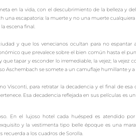
ta en la vida, con el descubrimiento de la belleza y de
 una escapatoria: la muerte y no una muerte cualquiera
a escena final.
iudad y que los venecianos ocultan para no espantar al 
conómico que prevalece sobre el bien común hasta el punt
y que tapar y esconder lo irremediable, la vejez; la veje
o Aschembach se somete a un camuflaje humillante y a un 
 Visconti, para retratar la decadencia y el final de esa 
pertenece. Esa decadencia reflejada en sus películas es un
oso. En el lujoso hotel cada huésped es atendido por 
xquisito y la vestimenta tipo belle époque es una marav
 recuerda a los cuadros de Sorolla.