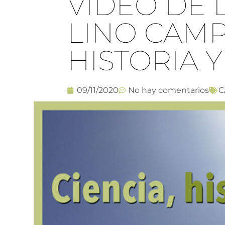
VIDEO DE 
LINO CAMP
HISTORIA Y
09/11/2020
No hay comentarios
C