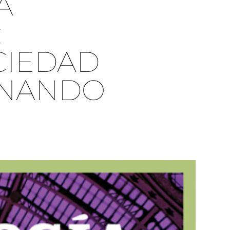
A
:
CIEDAD
RNANDO