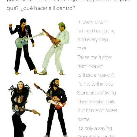
qué?, ¿qué hacer allí dentro?
In every dream
home a heartache
And every step I
take
Takes me further
from heaven
Is there a heaven?
I’d like to think so
Standards of living
They’re rising daily
But home oh sweet
home
It’s only a saying