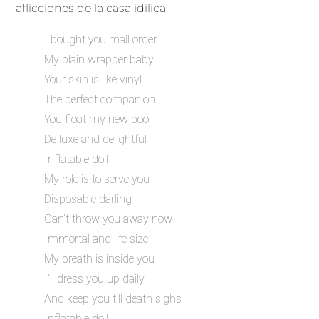
aflicciones de la casa idilica.
I bought you mail order
My plain wrapper baby
Your skin is like vinyl
The perfect companion
You float my new pool
De luxe and delightful
Inflatable doll
My role is to serve you
Disposable darling
Can’t throw you away now
Immortal and life size
My breath is inside you
I’ll dress you up daily
And keep you till death sighs
Inflatable doll