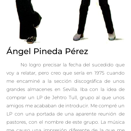
Ángel Pineda Pérez
No logro precisar la fecha del sucedido que
voy a relatar, pero creo que sería en 1975 cuando
me encaminé a la sección discográfica de unos
grandes almacenes en Sevilla. Iba con la idea de
comprar un LP de Jehtro Tull, grupo al que unos
amigos me acababan de introducir. Me compré un
LP con una portada de una aparente reunión de
pastores, con el nombre de este grupo. La música
me causo una impresión diferente de la que me