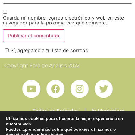
Guarda mi nombre, correo electrónico y web en este
navegador para la próxima vez que comente.
Sí, agrégame a tu lista de correos.
Copyright Foro de Análisis 2022
Todas las Entradas
In Memoriam
Utilizamos cookies para ofrecerte la mejor experiencia en
nuestra web.
Puedes aprender más sobre qué cookies utilizamos o
Aviso Legal
Contacto
desactivarlas en los
ajustes
.