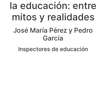
26 de febrero 2019
Proyecto Expreso
:
Distopía e
incertidumbre
Encuentro-lectura con Carmen
Losa, autora de la obra
Proyecto Expreso
Actriz, directora teatral y dramaturga